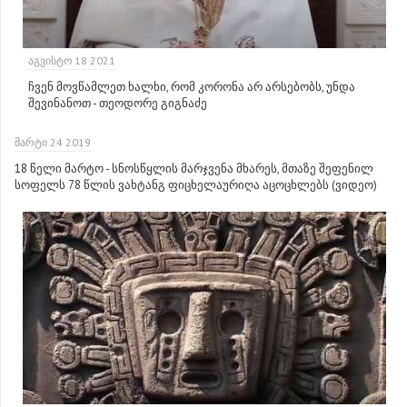
ᲐᲒᲕᲘᲡᲢᲝ 18 2021
ჩვენ მოვწამლეთ ხალხი, რომ კორონა არ არსებობს, უნდა
შევინანოთ - თეოდორე გიგნაძე
ᲛᲐᲠᲢᲘ 24 2019
18 წელი მარტო - სნოსწყლის მარჯვენა მხარეს, მთაზე შეფენილ
სოფელს 78 წლის ვახტანგ ფიცხელაურიღა აცოცხლებს (ვიდეო)