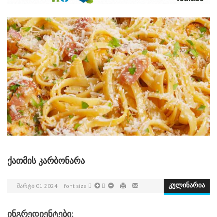
ᲥᲐᲗᲛᲘᲡ ᲙᲐᲠᲑᲝᲜᲐᲠᲐ
ᲛᲐᲠᲢᲘ 01 2024
font size
კულინარია
ინგრედიენტები: