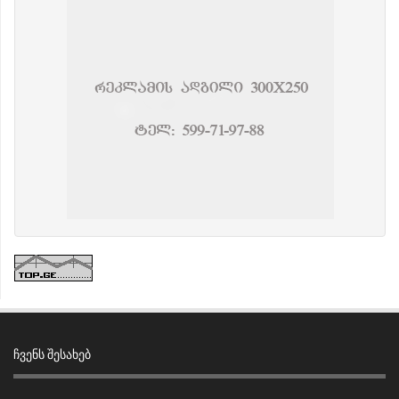
ᲩᲕᲔᲜᲡ ᲨᲔᲡᲐᲮᲔᲑ