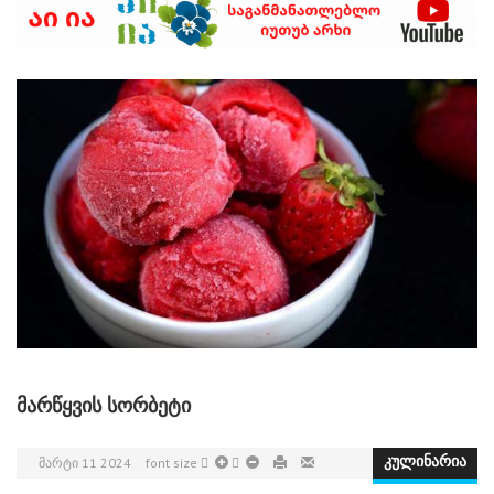
ᲛᲐᲠᲬᲧᲕᲘᲡ ᲡᲝᲠᲑᲔᲢᲘ
ᲛᲐᲠᲢᲘ 11 2024
font size
კულინარია