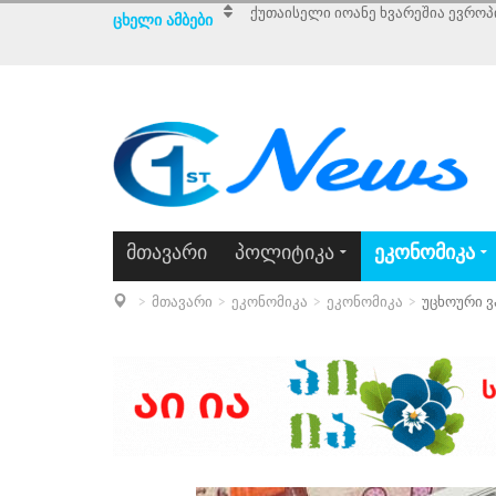
ქუთაისელი იოანე ხვარეშია ევროპ
ᲪᲮᲔᲚᲘ ᲐᲛᲑᲔᲑᲘ
ᲛᲗᲐᲕᲐᲠᲘ
ᲞᲝᲚᲘᲢᲘᲙᲐ
ᲔᲙᲝᲜᲝᲛᲘᲙᲐ
მთავარი
ეკონომიკა
ეკონომიკა
უცხოური 