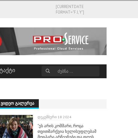
[CURRENTDATE
FORMAT="F J, Y"]
ᲢᲐᲥᲢᲘ
ᲕᲘᲓᲔᲝ ᲒᲐᲚᲔᲠᲔᲐ
ᲓᲔᲙᲔᲛᲑᲔᲠᲘ 18 2024
"ეს არის კოშმარი, როცა
თვითმარქვია ხელისუფლებამ
მოიპარა არჩევნები და დღეს,