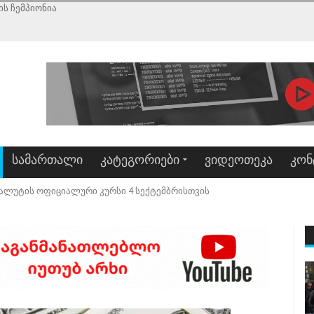
ის ჩემპიონია
ᲡᲐᲛᲐᲠᲗᲐᲚᲘ
ᲙᲐᲢᲔᲒᲝᲠᲘᲔᲑᲘ
ᲕᲘᲓᲔᲝᲗᲔᲙᲐ
ᲙᲝᲜ
ვალუტის ოფიციალური კურსი 4 სექტემბრისთვის