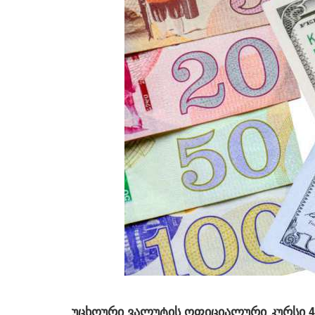
ᲣᲪᲮᲝᲣᲠᲘ ᲕᲐᲚᲣᲢᲘᲡ ᲝᲤᲘᲪᲘᲐᲚᲣᲠᲘ ᲙᲣᲠᲡᲘ 4