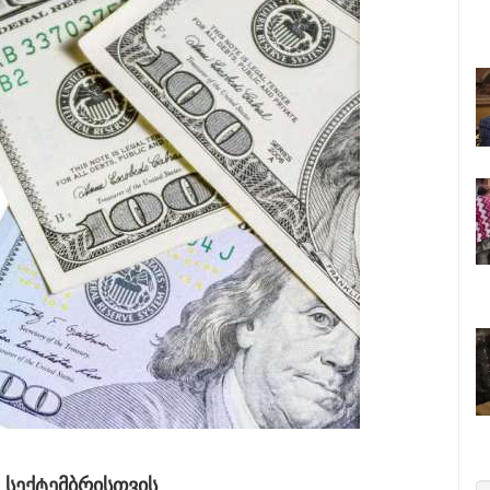
 ᲡᲔᲥᲢᲔᲛᲑᲠᲘᲡᲗᲕᲘᲡ